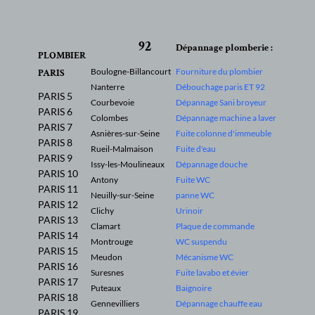
92
Dépannage plomberie :
PLOMBIER
Boulogne-Billancourt
Fourniture du plombier
PARIS
Nanterre
Débouchage paris ET 92
PARIS 5
Courbevoie
Dépannage Sani broyeur
PARIS 6
Colombes
Dépannage machine a laver
PARIS 7
Asnières-sur-Seine
Fuite colonne d'immeuble
PARIS 8
Rueil-Malmaison
Fuite d'eau
PARIS 9
Issy-les-Moulineaux
Dépannage douche
PARIS 10
Antony
Fuite WC
PARIS 11
Neuilly-sur-Seine
panne WC
PARIS 12
Clichy
Urinoir
PARIS 13
Clamart
Plaque de commande
PARIS 14
Montrouge
WC suspendu
PARIS 15
Meudon
Mécanisme WC
PARIS 16
Suresnes
Fuite lavabo et évier
PARIS 17
Puteaux
Baignoire
PARIS 18
Gennevilliers
Dépannage chauffe eau
PARIS 19