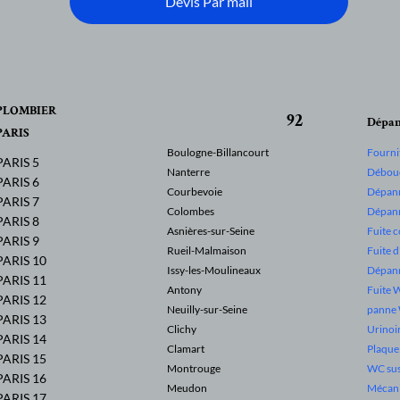
Devis Par mail
PLOMBIER
92
Dépan
PARIS
Boulogne-Billancourt
Fourni
PARIS 5
Nanterre
Débouc
PARIS 6
Courbevoie
Dépann
PARIS 7
Colombes
Dépann
PARIS 8
Asnières-sur-Seine
Fuite 
PARIS 9
Rueil-Malmaison
Fuite 
PARIS 10
Issy-les-Moulineaux
Dépan
PARIS 11
Antony
Fuite 
PARIS 12
Neuilly-sur-Seine
panne
PARIS 13
Clichy
Urinoi
PARIS 14
Clamart
Plaqu
PARIS 15
Montrouge
WC su
PARIS 16
Meudon
Mécan
PARIS 17