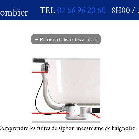
TEL
07 56 96 20 50
8H00 / 
lombier
☰
Retour à la liste des articles
omprendre les fuites de siphon mécanisme de baignoire