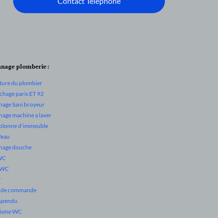
Contact Telephone
nage plomberie :
ture du plombier
hage paris ET 92
age Sani broyeur
age machine a laver
colonne d'immeuble
d'eau
nage douche
WC
 WC
r
e de commande
spendu
isme WC