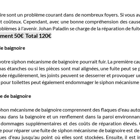
ire sont un problème courant dans de nombreux foyers. Si vous a
t et coûteux. Cependant, avec une bonne compréhension des cause
roblèmes à l'avenir. Johan Paladin se charge de la réparation de fu
ment 50€ Total 120€
de baignoire
s votre siphon mécanisme de baignoire pourrait fuir. La première c
 pas étanches ou si les pièces sont mal alignées, une fuite peut s
isée régulièrement, les joints peuvent se desserrer et provoquer une
pour toilettes peut également endommager le siphon mécanisme d
e de baignoire
phon mécanisme de baignoire comprennent des flaques d'eau autour
'eau dans la baignoire et un renflement dans la paroi environnan
 dommages supplémentaires et des coûts de réparation élevés. 
pour réparer une fuite de siphon mécanisme de baignoire est de l
ues d'eau jusqu'au point où elles sont stockées. Ensuite, il est