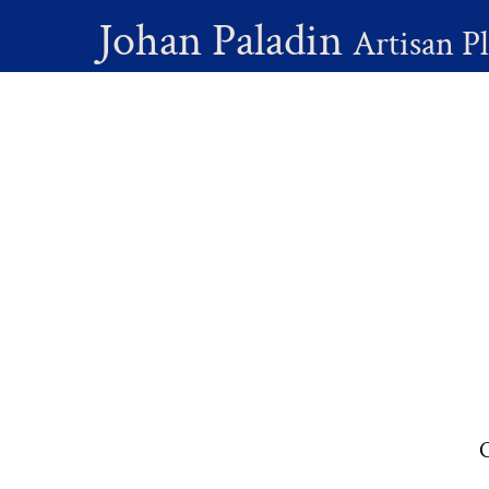
Johan Paladin
Artisan P
C