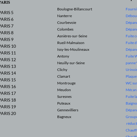
PARIS
Boulogne-Billancourt
Fourni
PARIS 5
Nanterre
Débouc
PARIS 6
Courbevoie
Dépann
PARIS 7
Colombes
Dépann
PARIS 8
Asnières-sur-Seine
Fuite 
PARIS 9
Rueil-Malmaison
Fuite 
PARIS 10
Issy-les-Moulineaux
Dépan
PARIS 11
Antony
Fuite 
PARIS 12
Neuilly-sur-Seine
panne
PARIS 13
Clichy
Urinoi
PARIS 14
Clamart
Plaqu
PARIS 15
Montrouge
WC su
PARIS 16
Meudon
Mécan
PARIS 17
Suresnes
Fuite l
PARIS 18
Puteaux
Baigno
PARIS 19
Gennevilliers
Dépann
PARIS 20
Bagneux
Groupe
réduct
Chauffe
Chauff