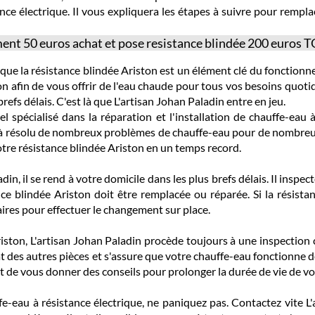
ce électrique. Il vous expliquera les étapes à suivre pour rempla
ent 50 euros achat et pose resistance blindée 200 euros 
que la résistance blindée Ariston est un élément clé du fonction
lon afin de vous offrir de l'eau chaude pour tous vos besoins quotid
refs délais. C'est là que L'artisan Johan Paladin entre en jeu.
l spécialisé dans la réparation et l'installation de chauffe-eau à
à résolu de nombreux problèmes de chauffe-eau pour de nombreux cl
re résistance blindée Ariston en un temps record.
in, il se rend à votre domicile dans les plus brefs délais. Il insp
ce blindée Ariston doit être remplacée ou réparée. Si la résista
aires pour effectuer le changement sur place.
iston, L'artisan Johan Paladin procède toujours à une inspection c
état des autres pièces et s'assure que votre chauffe-eau fonctionne d
 de vous donner des conseils pour prolonger la durée de vie de vo
-eau à résistance électrique, ne paniquez pas. Contactez vite L'