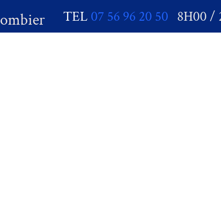
TEL
07 56 96 20 50
8H00 / 
lombier