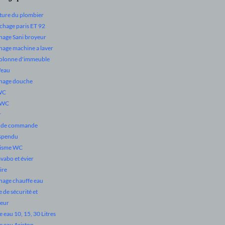
ture du plombier
hage paris ET 92
age Sani broyeur
age machine a laver
colonne d'immeuble
d'eau
nage douche
WC
 WC
r
e de commande
spendu
isme WC
avabo et évier
ire
age chauffe eau
 de sécurité et
eur
 eau 10, 15, 30 Litres
e eau Ariston