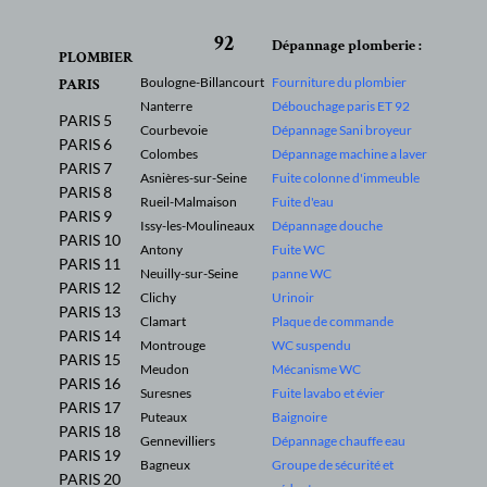
Remplacement de
Installation plomberie
chauffe-eau
92
Dépannage plomberie :
Entretien chauffe-
PLOMBIER
Entretien plomberie
eau
Boulogne-Billancourt
Fourniture du plombier
PARIS
Recherche fuite
Nanterre
Débouchage paris ET 92
Diagnostic plomberie
PARIS 5
d'eau
Courbevoie
Dépannage Sani broyeur
PARIS 6
Installation wc,
Colombes
Dépannage machine a laver
PARIS 7
douche, évier,
Asnières-sur-Seine
Fuite colonne d'immeuble
PARIS 8
Installation plomberie
lavabo, baignoire,
Rueil-Malmaison
Fuite d'eau
PARIS 9
etc
Issy-les-Moulineaux
Dépannage douche
PARIS 10
Antony
Fuite WC
Installation des
PARIS 11
Installation plomberie
Neuilly-sur-Seine
panne WC
arrivées d'eau
PARIS 12
Clichy
Urinoir
PARIS 13
Clamart
Plaque de commande
PARIS 14
Montrouge
WC suspendu
PARIS 15
Meudon
Mécanisme WC
PARIS 16
Suresnes
Fuite lavabo et évier
PARIS 17
Puteaux
Baignoire
PARIS 18
Gennevilliers
Dépannage chauffe eau
PARIS 19
Bagneux
Groupe de sécurité et
PARIS 20