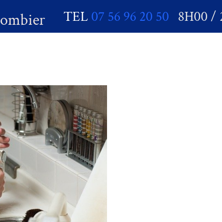
TEL
07 56 96 20 50
8H00 / 
lombier